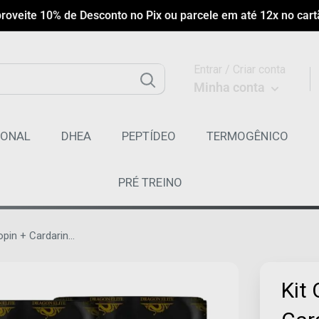
roveite 10% de Desconto no Pix ou parcele em até 12x no cart
Entrar / Criar conta
Minha conta
MONAL
DHEA
PEPTÍDEO
TERMOGÊNICO
PRÉ TREINO
pin + Cardarin...
Kit