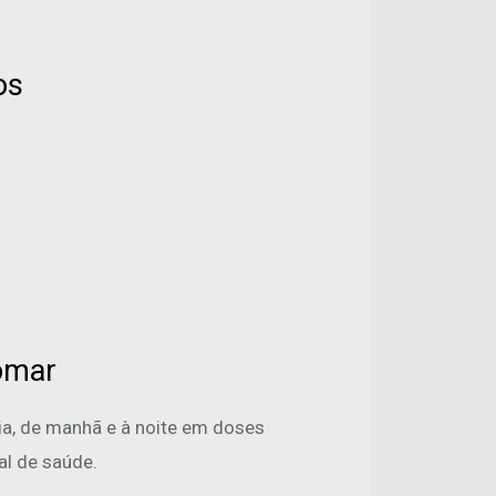
os
Tomar
ia, de manhã e à noite em doses
al de saúde.