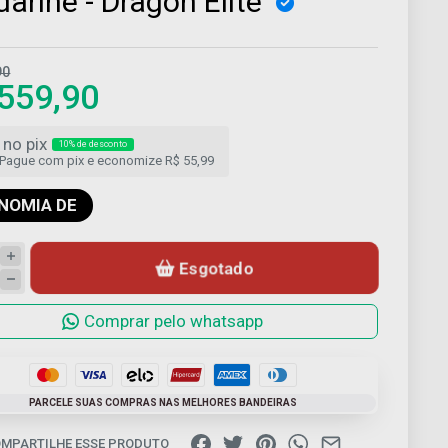
darine - Dragon Elite
90
559,90
no pix
10% de desconto
Pague com pix e economize R$ 55,99
NOMIA DE
Esgotado
Comprar pelo whatsapp
PARCELE SUAS COMPRAS NAS MELHORES BANDEIRAS
MPARTILHE ESSE PRODUTO