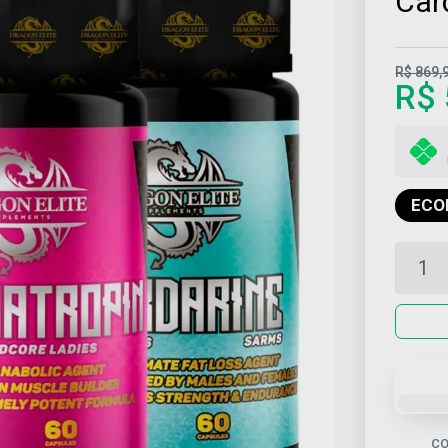
Car
R$ 869,
R$ 
ECO
CO