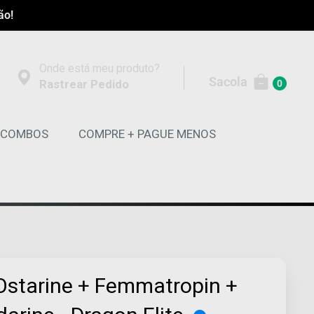
ão!
Onde está meu produto?
Sacola
Rastrear Pedido
0
COMBOS
COMPRE + PAGUE MENOS
 Ostarine + Femmatropin +