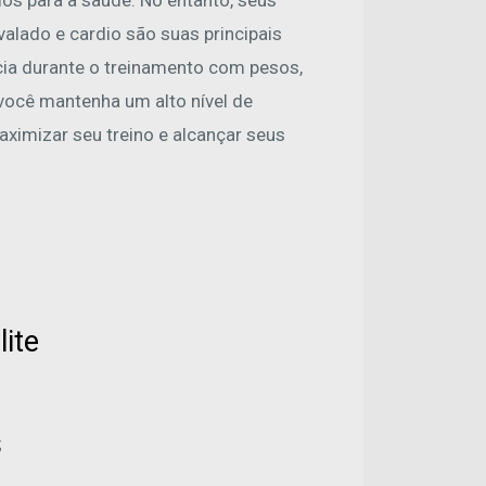
os para a saúde. No entanto, seus
alado e cardio são suas principais
cia durante o treinamento com pesos,
você mantenha um alto nível de
imizar seu treino e alcançar seus
lite
;