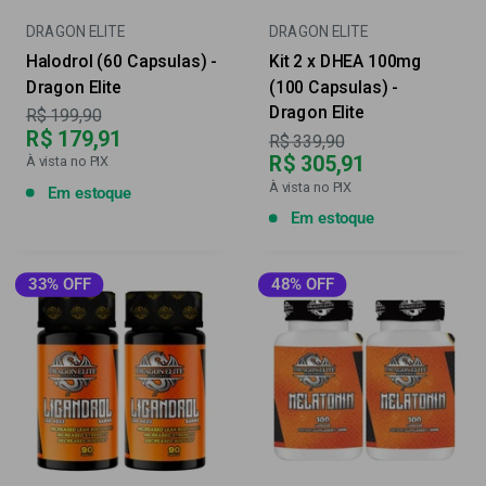
DRAGON ELITE
DRAGON ELITE
Halodrol (60 Capsulas) -
Kit 2 x DHEA 100mg
Dragon Elite
(100 Capsulas) -
Dragon Elite
Preço
R$ 199,90
R$ 179,91
Preço
R$ 339,90
R$ 305,91
À vista no PIX
À vista no PIX
Em estoque
Em estoque
33% OFF
48% OFF