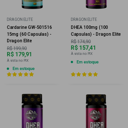
DRAGON ELITE
DRAGON ELITE
Cardarine GW-501516
DHEA 100mg (100
15mg (60 Capsulas) -
Capsulas) - Dragon Elite
Dragon Elite
Preço
R$ 174,90
R$ 157,41
Preço
R$ 199,90
R$ 179,91
À vista no PIX
À vista no PIX
Em estoque
Em estoque