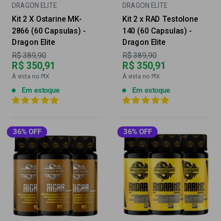
DRAGON ELITE
DRAGON ELITE
Kit 2 X Ostarine MK-
Kit 2 x RAD Testolone
2866 (60 Capsulas) -
140 (60 Capsulas) -
Dragon Elite
Dragon Elite
Preço
Preço
R$ 389,90
R$ 389,90
R$ 350,91
R$ 350,91
À vista no PIX
À vista no PIX
Em estoque
Em estoque
36% OFF
36% OFF