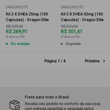
DRAGON ELITE
DRAGON ELITE
Kit 3 X DHEA 25mg (100
Kit 3 X DHEA 50mg (100
Capsulas) - Dragon Elite
Capsulas) - Dragon Elite
Preço
Preço
R$ 299,90
R$ 334,90
R$ 269,91
R$ 301,41
À vista no PIX
À vista no PIX
Em estoque
Esgotado
Página 1 / 4
Próxima
Frete para todo o Brasil
Receba seu pedido no conforto da sua casa
com entrega garantida e segurada pelos