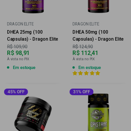
DRAGON ELITE
DRAGON ELITE
DHEA 25mg (100
DHEA 50mg (100
Capsulas) - Dragon Elite
Capsulas) - Dragon Elite
Preço
Preço
R$ 109,90
R$ 124,90
R$ 98,91
R$ 112,41
À vista no PIX
À vista no PIX
Em estoque
Em estoque
45% OFF
31% OFF