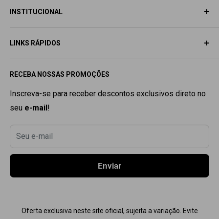
INSTITUCIONAL
SAC
SOBRE NÓS
Email:
contato@dragonelite.com.br
LINKS RÁPIDOS
AVISO LEGAL
📲
+55 (11) 9 5330-5345
ACESSE SUA CONTA
TODA LOJA
Horário de Atendimento:
RECEBA NOSSAS PROMOÇÕES
Seg. à Sex. 9
:00h
às 18
:00h
POLÍTICA DE PRIVACIDADE
SARMS
POLÍTICA DE REEMBOLSO
PRÓ HORMONAL
Inscreva-se para receber descontos exclusivos direto no
seu
e-mail
!
POLÍTICA DE TROCAS
DHEA
TERMOS DE USO
PEPTÍDEO
Seu e-mail
RASTREAR PEDIDO
TERMOGÊNICO
CONTATO
COMBOS
Enviar
COMPRE + PAGUE MENOS
PRÉ TREINO
Oferta exclusiva neste site oficial, sujeita a variação. Evite