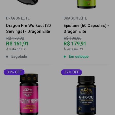
DRAGON ELITE
DRAGON ELITE
Dragon Pre Workout (30
Epistane (60 Capsulas) -
Servings) - Dragon Elite
Dragon Elite
Preço
Preço
R$ 179,90
R$ 199,90
R$ 161,91
R$ 179,91
À vista no PIX
À vista no PIX
Esgotado
Em estoque
31% OFF
37% OFF