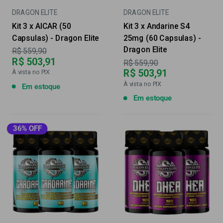
DRAGON ELITE
DRAGON ELITE
Kit 3 x AICAR (50
Kit 3 x Andarine S4
Capsulas) - Dragon Elite
25mg (60 Capsulas) -
Dragon Elite
Preço
R$ 559,90
R$ 503,91
Preço
R$ 559,90
R$ 503,91
À vista no PIX
À vista no PIX
Em estoque
Em estoque
36% OFF