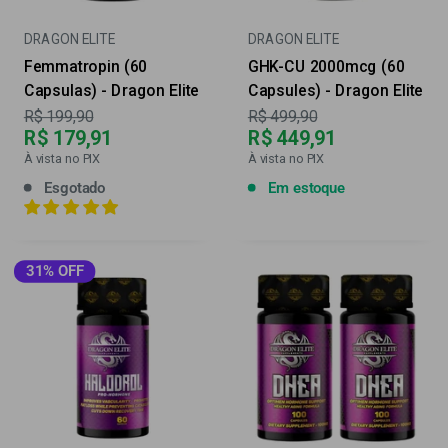
DRAGON ELITE
DRAGON ELITE
Femmatropin (60
GHK-CU 2000mcg (60
Capsulas) - Dragon Elite
Capsules) - Dragon Elite
Preço
Preço
R$ 199,90
R$ 499,90
R$ 179,91
R$ 449,91
À vista no PIX
À vista no PIX
Esgotado
Em estoque
31% OFF