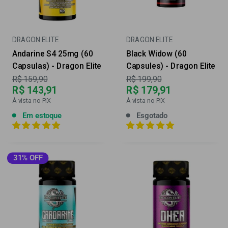
DRAGON ELITE
DRAGON ELITE
Andarine S4 25mg (60
Black Widow (60
Capsulas) - Dragon Elite
Capsules) - Dragon Elite
Preço
Preço
R$ 159,90
R$ 199,90
R$ 143,91
R$ 179,91
À vista no PIX
À vista no PIX
Em estoque
Esgotado
31% OFF