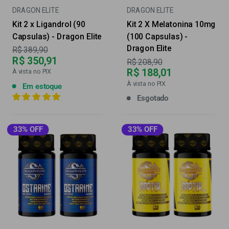
DRAGON ELITE
DRAGON ELITE
Kit 2 x Ligandrol (90
Kit 2 X Melatonina 10mg
Capsulas) - Dragon Elite
(100 Capsulas) -
Dragon Elite
Preço
R$ 389,90
R$ 350,91
Preço
R$ 208,90
R$ 188,01
À vista no PIX
À vista no PIX
Em estoque
Esgotado
33% OFF
33% OFF