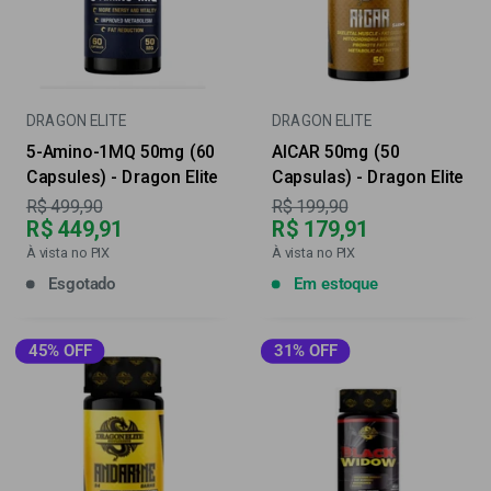
DRAGON ELITE
DRAGON ELITE
5-Amino-1MQ 50mg (60
AICAR 50mg (50
Capsules) - Dragon Elite
Capsulas) - Dragon Elite
Preço
Preço
R$ 499,90
R$ 199,90
R$ 449,91
R$ 179,91
À vista no PIX
À vista no PIX
Esgotado
Em estoque
45% OFF
31% OFF