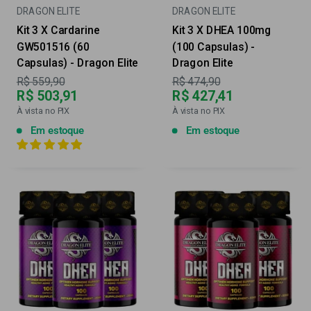
DRAGON ELITE
DRAGON ELITE
Kit 3 X Cardarine
Kit 3 X DHEA 100mg
GW501516 (60
(100 Capsulas) -
Capsulas) - Dragon Elite
Dragon Elite
Preço
Preço
R$ 559,90
R$ 474,90
R$ 503,91
R$ 427,41
À vista no PIX
À vista no PIX
Em estoque
Em estoque