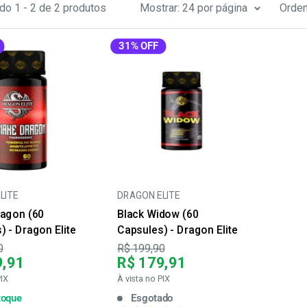
do 1 - 2 de 2 produtos
Mostrar: 24 por página
Orden
31% OFF
LITE
DRAGON ELITE
agon (60
Black Widow (60
) - Dragon Elite
Capsules) - Dragon Elite
Preço
0
R$ 199,90
9,91
R$ 179,91
PIX
À vista no PIX
toque
Esgotado