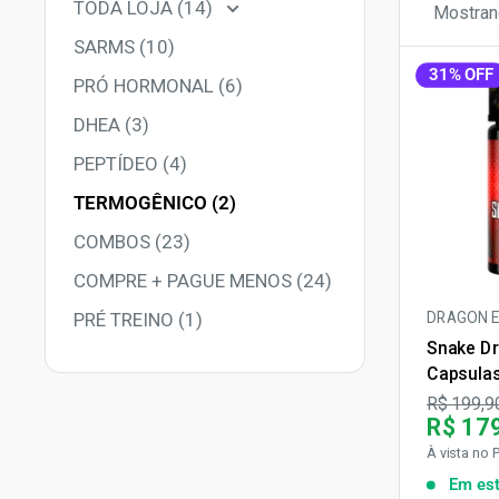
TODA LOJA (14)
Mostran
SARMS (10)
31% OFF
PRÓ HORMONAL (6)
DHEA (3)
PEPTÍDEO (4)
TERMOGÊNICO (2)
COMBOS (23)
COMPRE + PAGUE MENOS (24)
DRAGON E
PRÉ TREINO (1)
Snake Dr
Capsulas
Preço
R$ 199,9
R$ 17
À vista no 
Em es