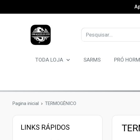
Pular
Ap
TODA LOJA
SARMS
PRÓ HOR
Pagina inicial
TERMOGÊNICO
TER
LINKS RÁPIDOS