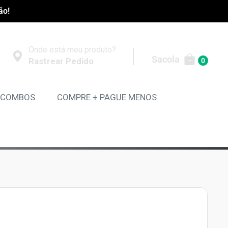
ão!
Onde está meu produto?
Sacola
Rastrear Pedido
0
COMBOS
COMPRE + PAGUE MENOS