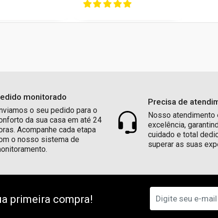
CADASTRE-SE E RECEBA 10% OFF NA
SUA PRIMEIRA COMPRA!
Seu e-mail
edido monitorado
Precisa de atendi
nviamos o seu pedido para o
PEGAR CUPOM
Nosso atendimento 
onforto da sua casa em até 24
excelência, garantin
oras. Acompanhe cada etapa
cuidado e total dedi
om o nosso sistema de
superar as suas exp
onitoramento.
a primeira compra!