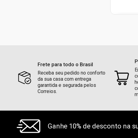
P
Frete para todo o Brasil
E
Receba seu pedido no conforto
c
da sua casa com entrega
h
garantida e segurada pelos
c
Correios.
m
Ganhe 10% de desconto na su