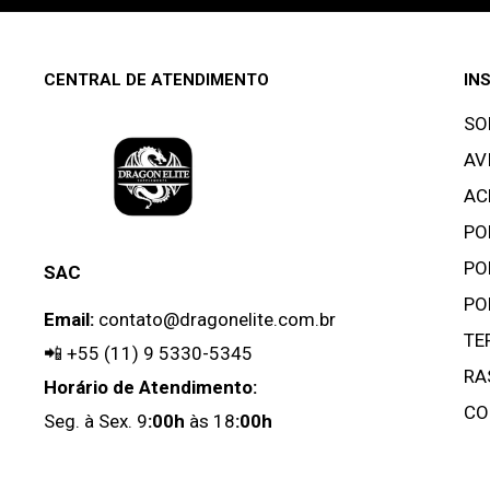
CENTRAL DE ATENDIMENTO
IN
SO
AV
AC
PO
PO
SAC
PO
Email:
contato@dragonelite.com.br
TE
📲
+55 (11) 9 5330-5345
RA
Horário de Atendimento:
CO
Seg. à Sex. 9
:00h
às 18
:00h