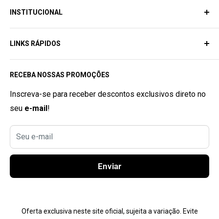
INSTITUCIONAL
SAC
SOBRE NÓS
Email:
contato@dragonelite.com.br
LINKS RÁPIDOS
AVISO LEGAL
📲
+55 (11) 9 5330-5345
ACESSE SUA CONTA
TODA LOJA
Horário de Atendimento:
RECEBA NOSSAS PROMOÇÕES
Seg. à Sex. 9
:00h
às 18
:00h
POLÍTICA DE PRIVACIDADE
SARMS
POLÍTICA DE REEMBOLSO
PRÓ HORMONAL
Inscreva-se para receber descontos exclusivos direto no
seu
e-mail
!
POLÍTICA DE TROCAS
DHEA
TERMOS DE USO
PEPTÍDEO
Seu e-mail
RASTREAR PEDIDO
TERMOGÊNICO
CONTATO
COMBOS
Enviar
COMPRE + PAGUE MENOS
PRÉ TREINO
Oferta exclusiva neste site oficial, sujeita a variação. Evite