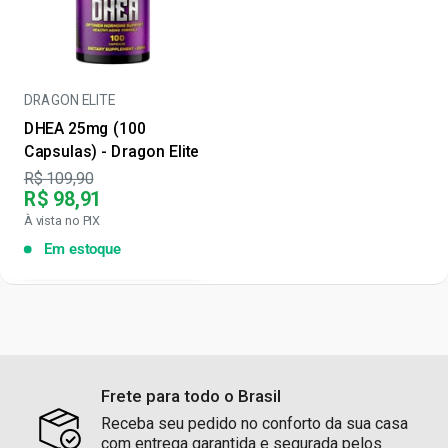
DRAGON ELITE
DHEA 25mg (100
Capsulas) - Dragon Elite
Preço
R$ 109,90
R$ 98,91
À vista no PIX
Em estoque
Frete para todo o Brasil
Receba seu pedido no conforto da sua casa
com entrega garantida e segurada pelos