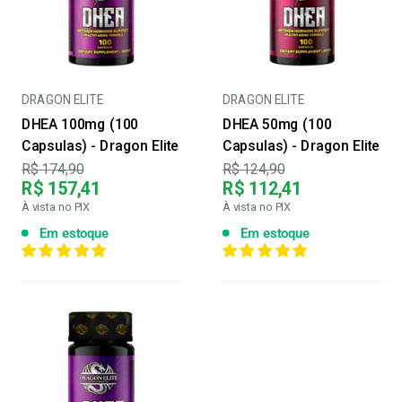
DRAGON ELITE
DRAGON ELITE
DHEA 100mg (100
DHEA 50mg (100
Capsulas) - Dragon Elite
Capsulas) - Dragon Elite
Preço
Preço
R$ 174,90
R$ 124,90
R$ 157,41
R$ 112,41
À vista no PIX
À vista no PIX
Em estoque
Em estoque