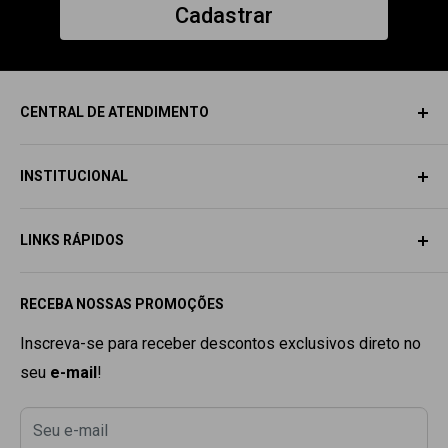
Cadastrar
CENTRAL DE ATENDIMENTO
INSTITUCIONAL
SAC
SOBRE NÓS
Email:
contato@dragonelite.com.br
LINKS RÁPIDOS
AVISO LEGAL
📲
+55 (11) 9 5330-5345
ACESSE SUA CONTA
TODA LOJA
Horário de Atendimento:
RECEBA NOSSAS PROMOÇÕES
Seg. à Sex. 9
:00h
às 18
:00h
POLÍTICA DE PRIVACIDADE
SARMS
POLÍTICA DE REEMBOLSO
PRÓ HORMONAL
Inscreva-se para receber descontos exclusivos direto no
seu
e-mail
!
POLÍTICA DE TROCAS
DHEA
TERMOS DE USO
PEPTÍDEO
Seu e-mail
RASTREAR PEDIDO
TERMOGÊNICO