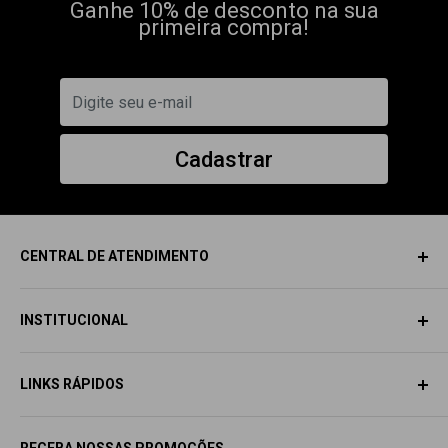
Ganhe 10% de desconto na sua
primeira compra!
Cadastrar
CENTRAL DE ATENDIMENTO
INSTITUCIONAL
SAC
SOBRE NÓS
Email:
contato@dragonelite.com.br
LINKS RÁPIDOS
AVISO LEGAL
📲
+55 (11) 9 5330-5345
ACESSE SUA CONTA
TODA LOJA
Horário de Atendimento: