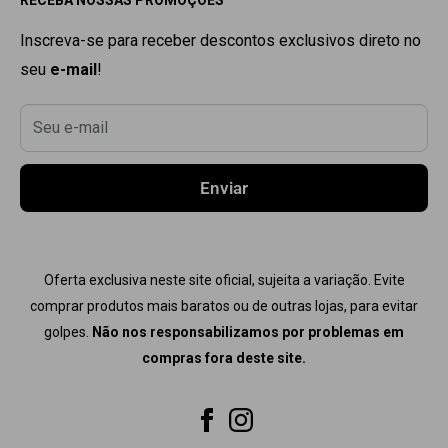
RECEBA NOSSAS PROMOÇÕES
Seg. à Sex. 9
:00h
às 18
:00h
POLÍTICA DE PRIVACIDADE
SARMS
POLÍTICA DE REEMBOLSO
PRÓ HORMONAL
Inscreva-se para receber descontos exclusivos direto no
seu
e-mail
!
POLÍTICA DE TROCAS
DHEA
TERMOS DE USO
PEPTÍDEO
Seu e-mail
RASTREAR PEDIDO
TERMOGÊNICO
CONTATO
COMBOS
Enviar
COMPRE + PAGUE MENOS
PRÉ TREINO
Oferta exclusiva neste site oficial, sujeita a variação. Evite
comprar produtos mais baratos ou de outras lojas, para evitar
golpes.
Não nos responsabilizamos por problemas em
compras fora deste site.