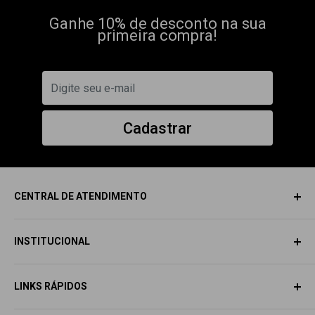
Ganhe 10% de desconto na sua
primeira compra!
Cadastrar
CENTRAL DE ATENDIMENTO
INSTITUCIONAL
SAC
SOBRE NÓS
Email:
contato@dragonelite.com.br
LINKS RÁPIDOS
AVISO LEGAL
📲
+55 (11) 9 5330-5345
ACESSE SUA CONTA
TODA LOJA
Horário de Atendimento: