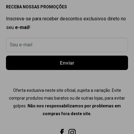
RECEBA NOSSAS PROMOÇÕES
Seg. à Sex. 9
:00h
às 18
:00h
POLÍTICA DE PRIVACIDADE
SARMS
POLÍTICA DE REEMBOLSO
PRÓ HORMONAL
Inscreva-se para receber descontos exclusivos direto no
seu
e-mail
!
POLÍTICA DE TROCAS
DHEA
TERMOS DE USO
PEPTÍDEO
Seu e-mail
RASTREAR PEDIDO
TERMOGÊNICO
CONTATO
COMBOS
Enviar
COMPRE + PAGUE MENOS
PRÉ TREINO
Oferta exclusiva neste site oficial, sujeita a variação. Evite
comprar produtos mais baratos ou de outras lojas, para evitar
golpes.
Não nos responsabilizamos por problemas em
compras fora deste site.